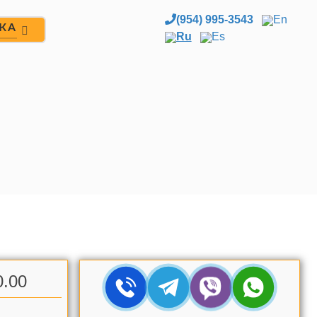
(954) 995-3543
En
ЖА
Ru
Es
0.00