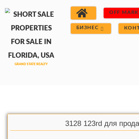
OFF MARK
БИЗНЕС
КОН
3128 123rd для прод