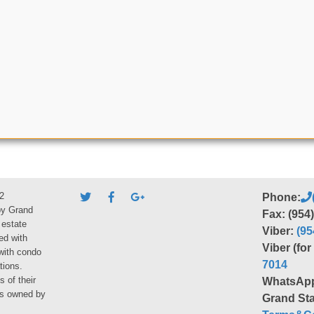
2
Phone:
by Grand
Fax: (954
 estate
Viber:
(95
ed with
Viber (fo
 with condo
7014
tions.
s of their
WhatsAp
ies owned by
Grand Sta