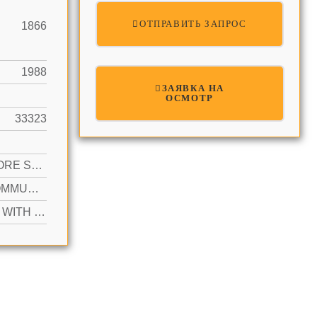
ОТПРАВИТЬ ЗАПРОС
1866
1988
ЗАЯВКА НА
ОСМОТР
33323
2 OR MORE SPACES, PARKING GARAGE
YES COMMUNITY
ACTIVE WITH CONTRACT