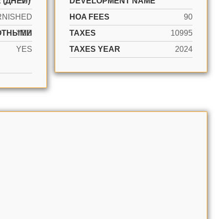
 (ДНЕЙ)
397
DEVELOPMENT NAME
RNISHED
HOA FEES
90
ОТНЫМИ
YES
TAXES
10995
YES
TAXES YEAR
2024